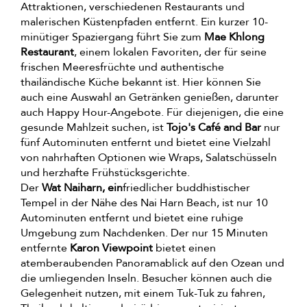
Attraktionen, verschiedenen Restaurants und
malerischen Küstenpfaden entfernt. Ein kurzer 10-
minütiger Spaziergang führt Sie zum
Mae Khlong
Restaurant
, einem lokalen Favoriten, der für seine
frischen Meeresfrüchte und authentische
thailändische Küche bekannt ist. Hier können Sie
auch eine Auswahl an Getränken genießen, darunter
auch Happy Hour-Angebote. Für diejenigen, die eine
gesunde Mahlzeit suchen, ist
Tojo's Café and Bar
nur
fünf Autominuten entfernt und bietet eine Vielzahl
von nahrhaften Optionen wie Wraps, Salatschüsseln
und herzhafte Frühstücksgerichte.
Der
Wat Naiharn, ein
friedlicher buddhistischer
Tempel in der Nähe des Nai Harn Beach, ist nur 10
Autominuten entfernt und bietet eine ruhige
Umgebung zum Nachdenken. Der nur 15 Minuten
entfernte
Karon Viewpoint
bietet einen
atemberaubenden Panoramablick auf den Ozean und
die umliegenden Inseln. Besucher können auch die
Gelegenheit nutzen, mit einem Tuk-Tuk zu fahren,