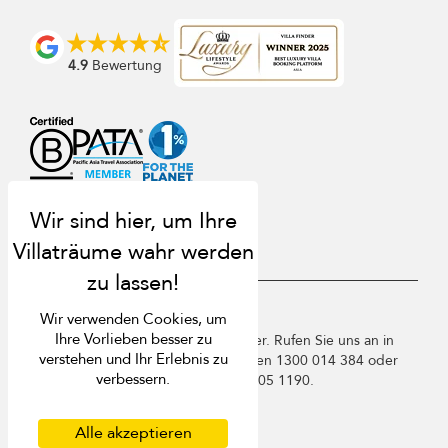
4.9
Bewertung
USD $
de Deutsch
Wir verwenden Cookies, um
Ihre Vorlieben besser zu
Copyright © 2026 Phuket Villa Finder. Rufen Sie uns an in
verstehen und Ihr Erlebnis zu
Thailand +66 60 003 5911 / Australien 1300 014 384 oder
verbessern.
+61 2 9191 7419 / Singapur +65 3105 1190.
Nutzungsbedingungen
Datenschutzbestimmungen
Alle akzeptieren