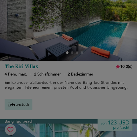
The Kiri Villas
10.0
(
6
)
4 Pers. max.
·
2 Schlafzimmer
·
2 Badezimmer
Ein luxuriöser Zufluchtsort in der Nähe des Bang Tao Strandes mit
elegantem Interieur, einem privaten Pool und tropischer Umgebung.
Frühstück
Bang Tao beach
123 USD
von
pro Nacht