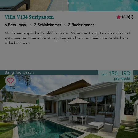
Villa V134 Suriyasom
10.0
(
3
)
6 Pers. max.
·
3 Schlafzimmer
·
3 Badezimmer
Moderne tropische Pool-Villa in der Nähe des Bang Tao Strandes mit
entspannter Inneneinrichtung, Liegestühlen im Freien und einfachem
Urlaubsleben.
Bang Tao beach
150 USD
von
pro Nacht