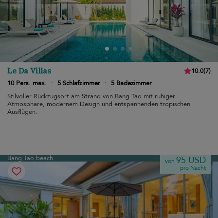
Le Da Villas
10.0
(
7
)
10 Pers. max.
·
5 Schlafzimmer
·
5 Badezimmer
Stilvoller Rückzugsort am Strand von Bang Tao mit ruhiger
Atmosphäre, modernem Design und entspannenden tropischen
Ausflügen.
Bang Tao beach
95 USD
von
pro Nacht