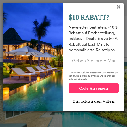
Cookie-Einstellungen
Tog
$10 RABATT?
nav
Newsletter beitreten, -10 $
Rabatt auf Erstbestellung,
exklusive Deals, bis zu 50 %
Rabatt auf Last-Minute,
personalisierte Reisetipps!
Auf der Karte anzeigen
m
Bang Tao beach
214 USD
von
pro Nacht
*Durch das Ausfüllen dieses Formulars melden Sie
sich an, um E-Mails zu erhalten, und können sich
jederzeit abmelden.
Code Anzeigen
Zurück zu den Villen