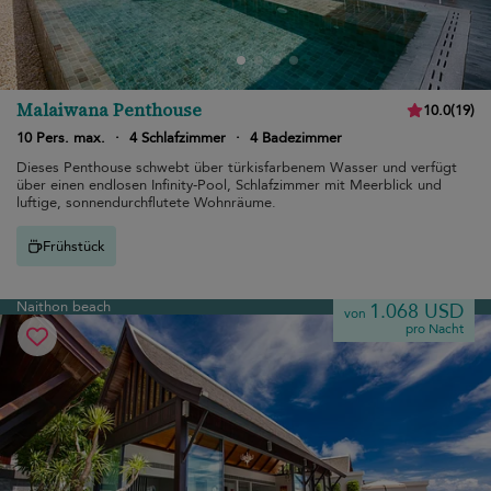
Malaiwana Penthouse
10.0
(
19
)
10 Pers. max.
·
4 Schlafzimmer
·
4 Badezimmer
Dieses Penthouse schwebt über türkisfarbenem Wasser und verfügt
über einen endlosen Infinity-Pool, Schlafzimmer mit Meerblick und
luftige, sonnendurchflutete Wohnräume.
Frühstück
Naithon beach
1.068 USD
von
pro Nacht