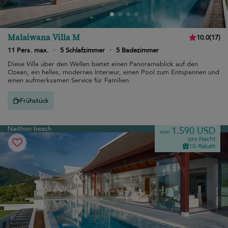
Malaiwana Villa M
10.0
(
17
)
11 Pers. max.
·
5 Schlafzimmer
·
5 Badezimmer
Diese Villa über den Wellen bietet einen Panoramablick auf den
Ozean, ein helles, modernes Interieur, einen Pool zum Entspannen und
einen aufmerksamen Service für Familien.
Frühstück
Naithon beach
1.590 USD
von
pro Nacht
10-Rabatt