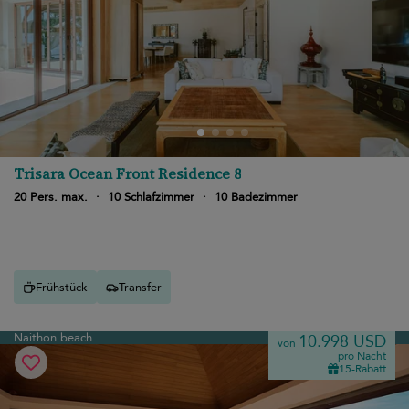
Trisara Ocean Front Residence 8
20 Pers. max.
·
10 Schlafzimmer
·
10 Badezimmer
Frühstück
Transfer
Naithon beach
10.998 USD
von
pro Nacht
15-Rabatt