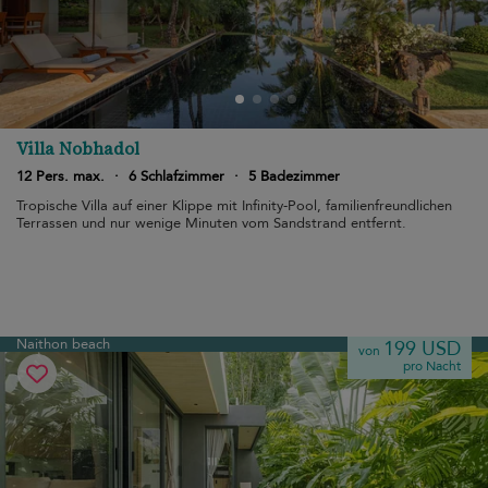
Villa Nobhadol
12 Pers. max.
·
6 Schlafzimmer
·
5 Badezimmer
Tropische Villa auf einer Klippe mit Infinity-Pool, familienfreundlichen
Terrassen und nur wenige Minuten vom Sandstrand entfernt.
Naithon beach
199 USD
von
pro Nacht