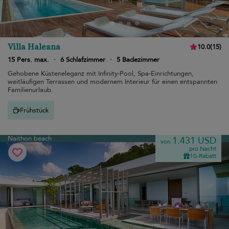
Villa Haleana
10.0
(
15
)
15 Pers. max.
·
6 Schlafzimmer
·
5 Badezimmer
Gehobene Küsteneleganz mit Infinity-Pool, Spa-Einrichtungen,
weitläufigen Terrassen und modernem Interieur für einen entspannten
Familienurlaub.
Frühstück
Naithon beach
1.431 USD
von
pro Nacht
10-Rabatt