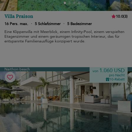
Villa Praison
10.0
(
3
)
16 Pers. max.
·
5 Schlafzimmer
·
5 Badezimmer
Eine Klippenvilla mit Meerblick, einem Infinity-Pool, einem verspielten
Etagenzimmer und einem geräumigen tropischen Interieur, das für
entspannte Familienausflüge konzipiert wurde.
Naithon beach
1.060 USD
von
pro Nacht
10-Rabatt