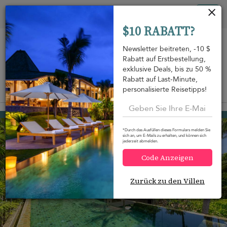
Cookie-Einstellungen
Tog
$10 RABATT?
nav
Newsletter beitreten, -10 $
Rabatt auf Erstbestellung,
exklusive Deals, bis zu 50 %
Rabatt auf Last-Minute,
personalisierte Reisetipps!
Auf der Karte anzeigen
m
Naithon beach
1.068 USD
von
pro Nacht
*Durch das Ausfüllen dieses Formulars melden Sie
sich an, um E-Mails zu erhalten, und können sich
jederzeit abmelden.
Code Anzeigen
Zurück zu den Villen