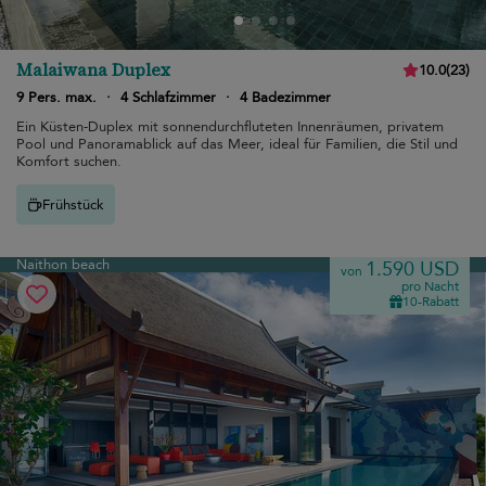
Malaiwana Duplex
10.0
(
23
)
9 Pers. max.
·
4 Schlafzimmer
·
4 Badezimmer
Ein Küsten-Duplex mit sonnendurchfluteten Innenräumen, privatem
Pool und Panoramablick auf das Meer, ideal für Familien, die Stil und
Komfort suchen.
Frühstück
Naithon beach
1.590 USD
von
pro Nacht
10-Rabatt