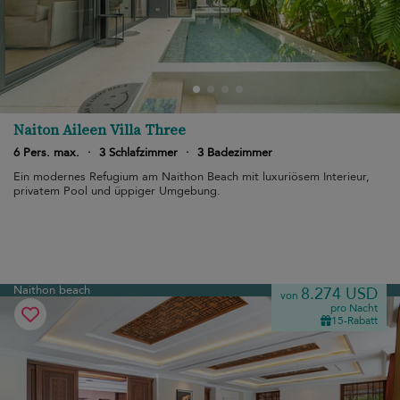
Naiton Aileen Villa Three
6 Pers. max.
·
3 Schlafzimmer
·
3 Badezimmer
Ein modernes Refugium am Naithon Beach mit luxuriösem Interieur,
privatem Pool und üppiger Umgebung.
Naithon beach
8.274 USD
von
pro Nacht
15-Rabatt