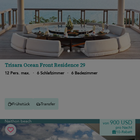
Trisara Ocean Front Residence 29
12 Pers. max.
·
6 Schlafzimmer
·
6 Badezimmer
Frühstück
Transfer
Naithon beach
900 USD
von
pro Nacht
10-Rabatt