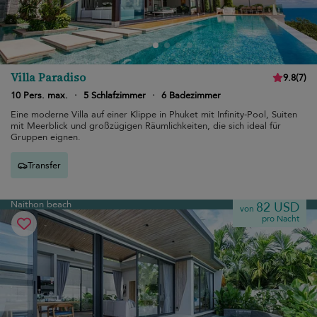
Villa Paradiso
9.8
(
7
)
10 Pers. max.
·
5 Schlafzimmer
·
6 Badezimmer
Eine moderne Villa auf einer Klippe in Phuket mit Infinity-Pool, Suiten
mit Meerblick und großzügigen Räumlichkeiten, die sich ideal für
Gruppen eignen.
Transfer
Naithon beach
82 USD
von
pro Nacht