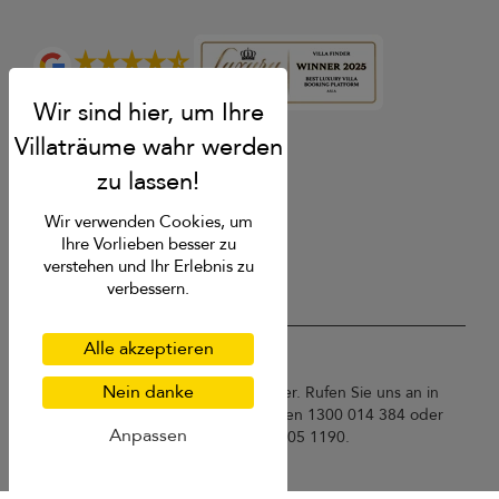
4.9
Bewertung
Wir verwenden Cookies, um
Ihre Vorlieben besser zu
verstehen und Ihr Erlebnis zu
verbessern.
Alle akzeptieren
USD $
de Deutsch
Nein danke
Copyright © 2026 Phuket Villa Finder. Rufen Sie uns an in
Thailand +66 60 003 5911 / Australien 1300 014 384 oder
Anpassen
+61 2 9191 7419 / Singapur +65 3105 1190.
Nutzungsbedingungen
Datenschutzbestimmungen