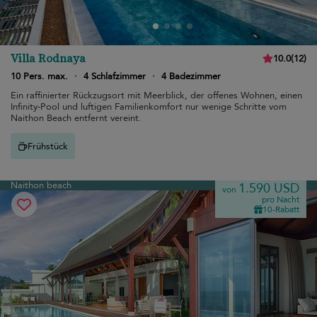
Villa Rodnaya
10.0
(
12
)
10 Pers. max.
·
4 Schlafzimmer
·
4 Badezimmer
Ein raffinierter Rückzugsort mit Meerblick, der offenes Wohnen, einen
Infinity-Pool und luftigen Familienkomfort nur wenige Schritte vom
Naithon Beach entfernt vereint.
Frühstück
Naithon beach
1.590 USD
von
pro Nacht
10-Rabatt