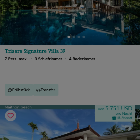
Trisara Signature Villa 39
7 Pers. max.
·
3 Schlafzimmer
·
4 Badezimmer
Frühstück
Transfer
Naithon beach
5.751 USD
von
pro Nacht
15-Rabatt