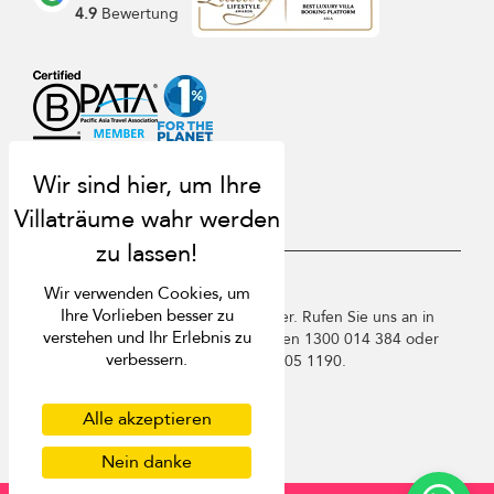
4.9
Bewertung
USD $
de Deutsch
Wir verwenden Cookies, um
Ihre Vorlieben besser zu
Copyright © 2026 Phuket Villa Finder. Rufen Sie uns an in
verstehen und Ihr Erlebnis zu
Thailand +66 60 003 5911 / Australien 1300 014 384 oder
verbessern.
+61 2 9191 7419 / Singapur +65 3105 1190.
Nutzungsbedingungen
Datenschutzbestimmungen
Alle akzeptieren
Cookies
Nein danke
Sitemap