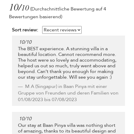
10/
10
(Durchschnittliche Bewertung auf 4
Bewertungen basierend)
Sort review:
10
/
10
The BEST experience. A stunning villa in a
beautiful location. Cannot recommend more.
The host were so lovely and accommodating,
helped us out so much, truly went above and
beyond. Can’t thank you enough for making
our stay unforgettable. Will see you again :)
M A
(Singapur) in Baan Pinya mit einer
Gruppe von Freunden und deren Familien von
01/08/2023 bis 07/08/2023
10
/
10
Our stay at Baan Pinya villa was nothing short
of amazing, thanks to its beautiful design and