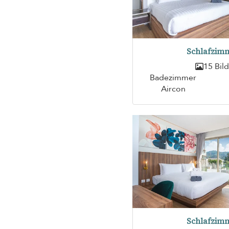
Schlafzimm
15 Bil
Badezimmer
Aircon
Schlafzimm