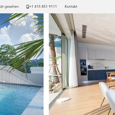
tzt gesehen
+1 ​415 851 9111
Kontakt