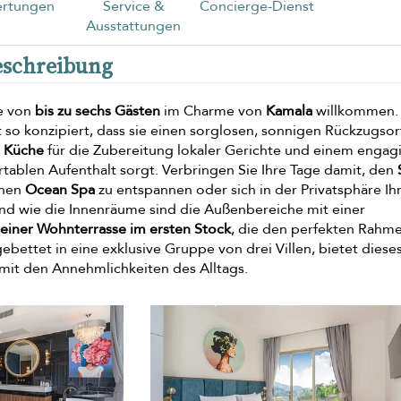
rtungen
Service &
Concierge-Dienst
Ausstattungen
Beschreibung
pe von
bis zu sechs Gästen
im Charme von
Kamala
willkommen.
t so konzipiert, dass sie einen sorglosen, sonnigen Rückzugsor
n Küche
für die Zubereitung lokaler Gerichte und einem engag
rtablen Aufenthalt sorgt. Verbringen Sie Ihre Tage damit, den
enen
Ocean Spa
zu entspannen oder sich in der Privatsphäre Ih
nd wie die Innenräume sind die Außenbereiche mit einer
 einer Wohnterrasse im ersten Stock
, die den perfekten Rahme
ebettet in eine exklusive Gruppe von drei Villen, bietet diese
mit den Annehmlichkeiten des Alltags.