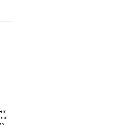
inem
 mit
en