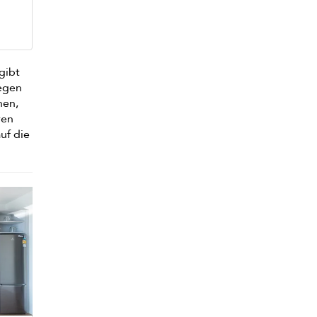
gibt
iegen
nen,
ren
uf die