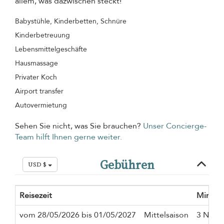
allem, was dazwischen steckt!
Babystühle, Kinderbetten, Schnüre
Kinderbetreuung
Lebensmittelgeschäfte
Hausmassage
Privater Koch
Airport transfer
Autovermietung
Sehen Sie nicht, was Sie brauchen?
Unser Concierge-
Team hilft Ihnen gerne weiter.
Gebühren
USD $
Reisezeit
Mindes
vom 28/05/2026 bis 01/05/2027
Mittelsaison
3 Näch