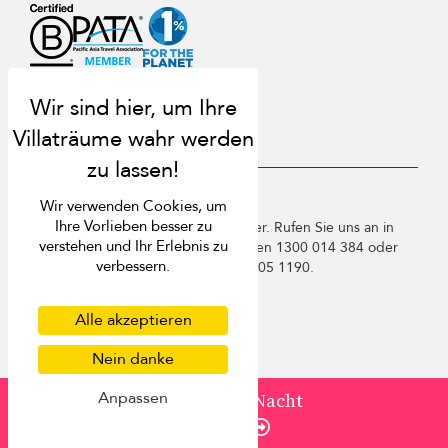
USD $
de Deutsch
Wir verwenden Cookies, um
Ihre Vorlieben besser zu
Copyright © 2026 Phuket Villa Finder. Rufen Sie uns an in
verstehen und Ihr Erlebnis zu
Thailand +66 60 003 5911 / Australien 1300 014 384 oder
verbessern.
+61 2 9191 7419 / Singapur +65 3105 1190.
Nutzungsbedingungen
Datenschutzbestimmungen
Alle akzeptieren
Cookies
Sitemap
Nein danke
Anpassen
von
0 USD
/ Nacht
Enquire