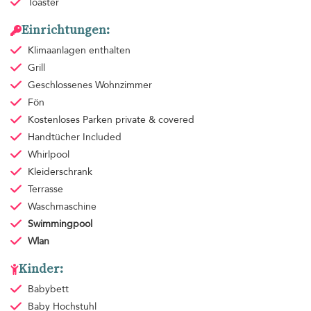
Toaster
Einrichtungen:
Klimaanlagen
enthalten
Grill
Geschlossenes Wohnzimmer
Fön
Kostenloses Parken
private & covered
Handtücher
Included
Whirlpool
Kleiderschrank
Terrasse
Waschmaschine
Swimmingpool
Wlan
Kinder:
Babybett
Baby Hochstuhl