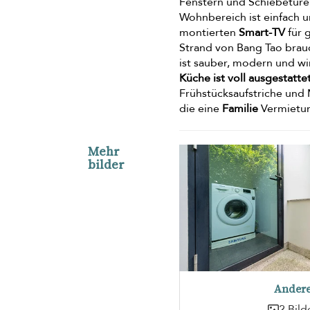
Fenstern und Schiebetüren
Wohnbereich ist einfach
montierten
Smart-TV
für 
Strand von Bang Tao brauc
ist sauber, modern und wir
Küche ist voll ausgestatte
Frühstücksaufstriche und 
die eine
Familie
Vermietun
Mehr
bilder
Ander
2 Bild