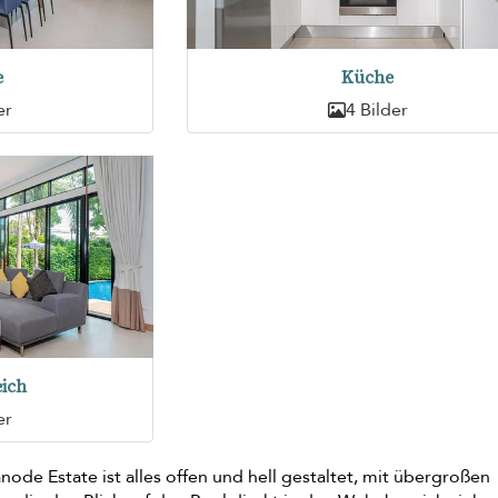
e
Küche
er
4 Bilder
ich
er
anode Estate ist alles offen und hell gestaltet, mit übergroßen