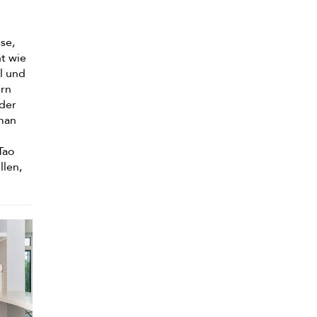
sse,
ht wie
ol und
ern
 der
 man
Tao
llen,