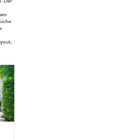
n. Der
 am
Küche
e
ayout,