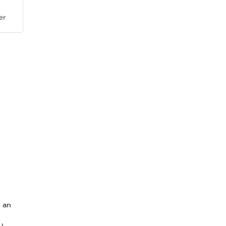
er
e an