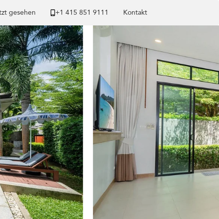
tzt gesehen
+1 ​415 851 9111
Kontakt