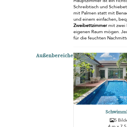
Hauptzimmer ist ein richt
Schreibtisch und Schiebet
mit Palmen statt mit Ben
und einem einfachen, beq
Zweibettzimmer
mit zwei 
eigenen Raum mögen. Jede
für die feuchten Nachmit
Außenbereiche
Schwimm
5 Bild
4 m x 7.