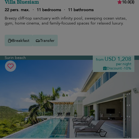
Villa Bluesiam
10.0
(
3
)
22 pers. max.
·
11 bedrooms
·
11 bathrooms
Breezy cliff-top sanctuary with infinity pool, sweeping ocean vistas,
gym, home cinema, and family-focused spaces for relaxed luxury.
Breakfast
Transfer
Surin beach
USD 1,208
from
per night
Discount -10%