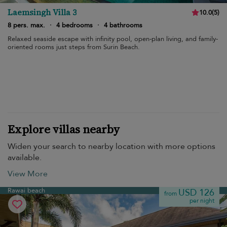
Laemsingh Villa 3
10.0
(
5
)
8 pers. max.
·
4 bedrooms
·
4 bathrooms
Relaxed seaside escape with infinity pool, open-plan living, and family-
oriented rooms just steps from Surin Beach.
Explore villas nearby
Widen your search to nearby location with more options
available.
View More
Rawai beach
USD 126
from
per night