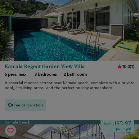
Kamala Regent Garden View Villa
10.0
(
1
)
6 pers. max.
·
3 bedrooms
·
2 bathrooms
A cheerful modern retreat near Kamala beach, complete with a private
pool, airy living areas, and the perfect holiday atmosphere.
Free cancellation
Kamala beach
USD 97
from
per night