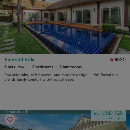
Emerald Villa
10.0
(
1
)
6 pers. max.
·
3 bedrooms
·
3 bathrooms
Poolside calm, soft breezes, and modern design — this Rawai villa
blends family comfort with tropical ease.
Kamala beach
USD 128
from
per night