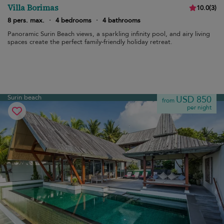
Villa Borimas
10.0
(
3
)
8 pers. max.
·
4 bedrooms
·
4 bathrooms
Panoramic Surin Beach views, a sparkling infinity pool, and airy living
spaces create the perfect family-friendly holiday retreat.
Surin beach
USD 850
from
per night