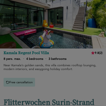
Kamala Regent Pool Villa
9.8
(
2
)
8 pers. max.
·
4 bedrooms
·
3 bathrooms
Near Kamala’s golden sands, this villa combines rooftop lounging,
modern interiors, and easygoing holiday comfort.
Free cancellation
Flitterwochen Surin-Strand