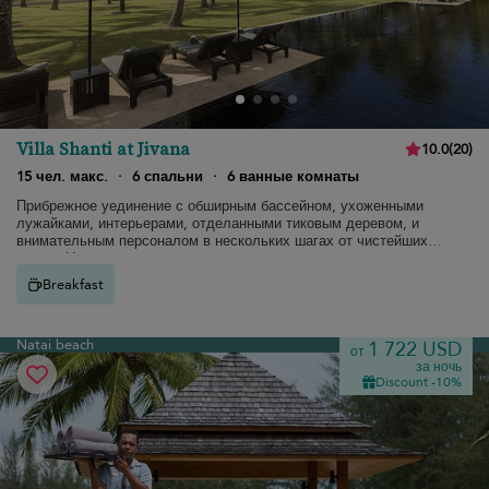
Villa Shanti at Jivana
10.0
(
20
)
15 чел. макс.
·
6 спальни
·
6 ванные комнаты
Прибрежное уединение с обширным бассейном, ухоженными
лужайками, интерьерами, отделанными тиковым деревом, и
внимательным персоналом в нескольких шагах от чистейших
песков Натаи.
Breakfast
Natai beach
1 722 USD
от
за ночь
Discount -10%