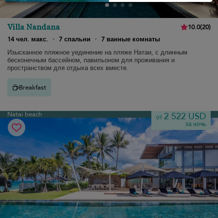
Villa Nandana
10.0
(
20
)
14 чел. макс.
·
7 спальни
·
7 ванные комнаты
Изысканное пляжное уединение на пляже Натаи, с длинным
бесконечным бассейном, павильоном для проживания и
пространством для отдыха всех вместе.
Breakfast
Natai beach
2 522 USD
от
за ночь