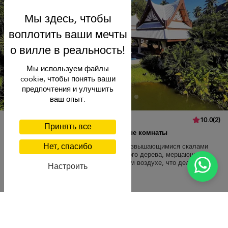
Мы используем файлы
cookie, чтобы понять ваши
предпочтения и улучшить
ваш опыт.
Villa Saifon Twins
10.0
(
2
)
Принять все
16 чел. макс.
·
8 спальни
·
5 ванные комнаты
Нет, спасибо
Эта просторная вилла, обрамленная возвышающимися скалами
Краби, располагает спальнями из резного дерева, мерцающим
бассейном и обеденной зоной на свежем воздухе, что делает ее
Настроить
удобной для семейного отдыха.
Transfer
Natai beach
900 USD
от
за ночь