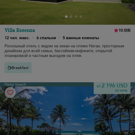
Villa Essenza
10.0
(
8
)
12 чел. макс.
·
6 спальни
·
5 ванные комнаты
Роскошный отель с видом на океан на пляже Натаи, просторным
дизайном для всей семьи, бассейном-инфинити, открытой
планировкой и частным выходом на пляж.
Breakfast
Natai beach
2 196 USD
от
за ночь