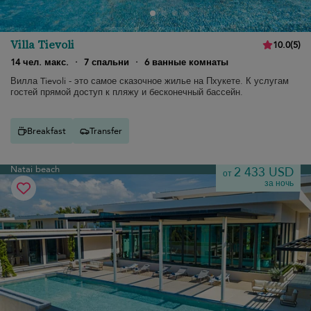
Villa Tievoli
10.0
(
5
)
14 чел. макс.
·
7 спальни
·
6 ванные комнаты
Вилла Tievoli - это самое сказочное жилье на Пхукете. К услугам
гостей прямой доступ к пляжу и бесконечный бассейн.
Breakfast
Transfer
Natai beach
2 433 USD
от
за ночь