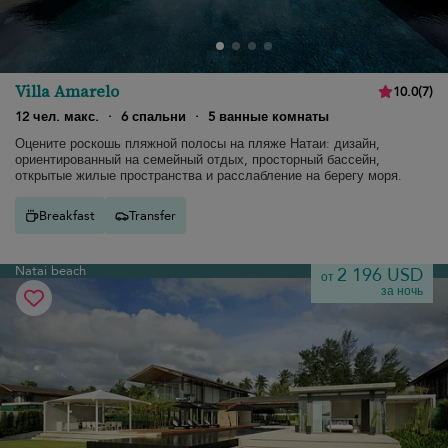
Villa Amarelo
10.0
(
7
)
12 чел. макс.
·
6 спальни
·
5 ванные комнаты
Оцените роскошь пляжной полосы на пляже Натаи: дизайн,
ориентированный на семейный отдых, просторный бассейн,
открытые жилые пространства и расслабление на берегу моря.
Breakfast
Transfer
Natai beach
2 196 USD
от
за ночь