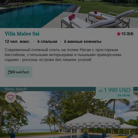
Villa Malee Sai
10.0
(
4
)
12 чел. макс.
·
6 спальни
·
6 ванные комнаты
Современный пляжный отель на пляже Натаи с просторным
бассейном, стильными интерьерами и пышными приморскими
садами - роскошь острова без лишних усилий.
Breakfast
Natai beach
1 990 USD
от
за ночь