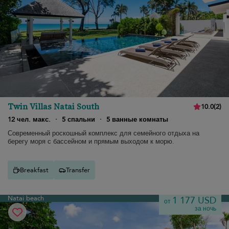
Twin Villas Natai South
10.0
(
2
)
12 чел. макс.
·
5 спальни
·
5 ванные комнаты
Современный роскошный комплекс для семейного отдыха на
берегу моря с бассейном и прямым выходом к морю.
Breakfast
Transfer
Natai beach
1 177 USD
от
за ночь