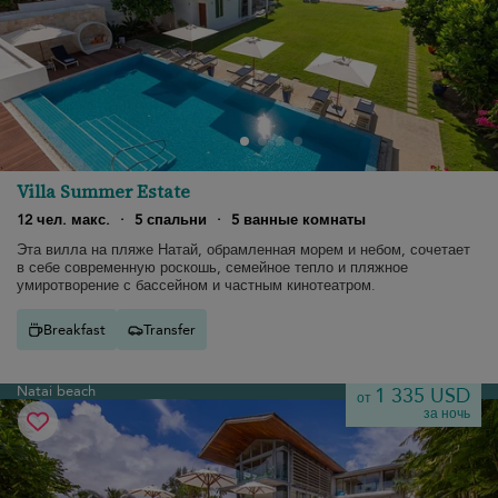
Villa Summer Estate
12 чел. макс.
·
5 спальни
·
5 ванные комнаты
Эта вилла на пляже Натай, обрамленная морем и небом, сочетает
в себе современную роскошь, семейное тепло и пляжное
умиротворение с бассейном и частным кинотеатром.
Breakfast
Transfer
Natai beach
1 335 USD
от
за ночь