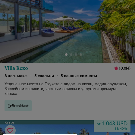
Villa Roxo
10.0
(
4
)
8 чел. макс.
·
5 спальни
·
5 ванные комнаты
Уединенное место на Пхукете с видом на океан, медиа-лаунджем,
бассейном-инфинити, частным офисом и услугами премиум-
класса.
Breakfast
Krabi
1 043 USD
от
за ночь