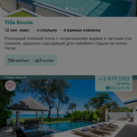
Villa Boonta
12 чел. макс.
·
6 спальни
·
6 ванные комнаты
Роскошный пляжный отель с потрясающими видами и частным спа-
салоном, идеально подходящий для семейного отдыха на пляже
Натаи.
Breakfast
Transfer
Natai beach
2 419 USD
от
за ночь
Discount -%