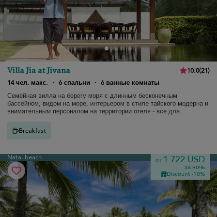
Villa Jia at Jivana
10.0
(
21
)
14 чел. макс.
·
6 спальни
·
6 ванные комнаты
Семейная вилла на берегу моря с длинным бесконечным
бассейном, видом на море, интерьером в стиле тайского модерна и
внимательным персоналом на территории отеля - все для
роскошного отдыха
Breakfast
Natai beach
1 722 USD
от
за ночь
Discount -10%