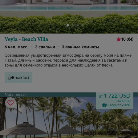
Veyla - Beach Villa
10.0
(
4
)
6 чел. макс.
·
3 спальни
·
3 ванные комнаты
Современная умиротворённая атмосфера на берегу моря на пляже
Натай, длинный бассейн, терраса для наблюдения за закатами и
зоны для семейного отдыха в нескольких шагах от песка.
Breakfast
Natai beach
1 722 USD
от
за ночь
Discount -10%