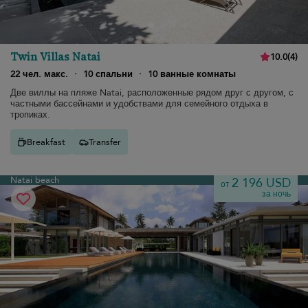
Twin Villas Natai
10.0
(
4
)
22 чел. макс.
·
10 спальни
·
10 ванные комнаты
Две виллы на пляже Natai, расположенные рядом друг с другом, с
частными бассейнами и удобствами для семейного отдыха в
тропиках.
Breakfast
Transfer
Natai beach
2 196 USD
от
за ночь