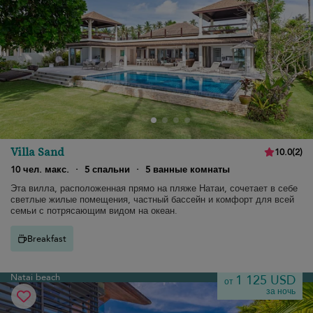
Villa Sand
10.0
(
2
)
10 чел. макс.
·
5 спальни
·
5 ванные комнаты
Эта вилла, расположенная прямо на пляже Натаи, сочетает в себе
светлые жилые помещения, частный бассейн и комфорт для всей
семьи с потрясающим видом на океан.
Breakfast
Natai beach
1 125 USD
от
за ночь