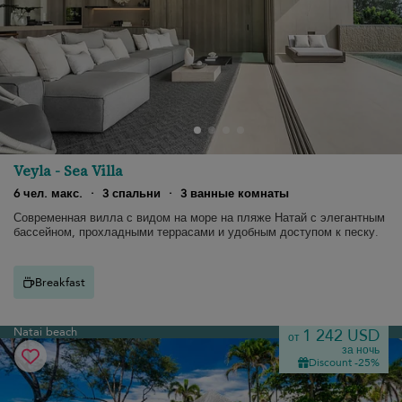
Veyla - Sea Villa
6 чел. макс.
·
3 спальни
·
3 ванные комнаты
Современная вилла с видом на море на пляже Натай с элегантным
бассейном, прохладными террасами и удобным доступом к песку.
Breakfast
Natai beach
1 242 USD
от
за ночь
Discount -25%