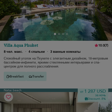
Villa Aqua Phuket
10.0
(
7
)
8 чел. макс.
·
4 спальни
·
3 ванные комнаты
Спокойный уголок на Пхукете с элегантным дизайном, 18-метровым
бассейном-инфинити, яркими стеклянными интерьерами и спа-
центром для полного расслабления.
Breakfast
Transfer
Natai beach
1 287 USD
от
за ночь
Discount -5%