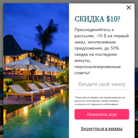
Панель управления cookies
Tog
СКИДКА $10?
nav
Присоединяйтесь к
рассылке, -10 $ на первый
заказ, эксклюзивные
предложения, до 50%
скидка на последние
View on map
m
минуты,
персонализированные
Natai beach
2 930 USD
от
советы!
за ночь
Discount -5%
*Заполнив эту форму, вы подписываетесь на
рассылку электронных писем и можете
отказаться от подписки в любое время.
Показать код
Вернуться в виллы