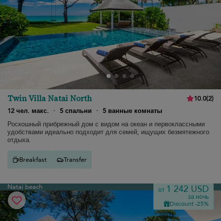
Twin Villa Natai North
10.0
(
2
)
12 чел. макс.
·
5 спальни
·
5 ванные комнаты
Роскошный прибрежный дом с видом на океан и первоклассными
удобствами идеально подходит для семей, ищущих безмятежного
отдыха.
Breakfast
Transfer
Natai beach
1 242 USD
от
за ночь
Discount -25%