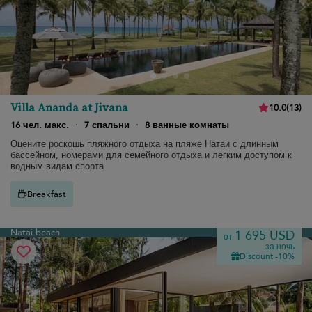
Villa Ananda at Jivana
10.0
(
13
)
16 чел. макс.
·
7 спальни
·
8 ванные комнаты
Оцените роскошь пляжного отдыха на пляже Натаи с длинным
бассейном, номерами для семейного отдыха и легким доступом к
водным видам спорта.
Breakfast
Natai beach
1 695 USD
от
за ночь
Discount -10%